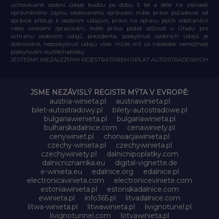
uchovávané osobní údaje budou po dobu 5 let a déle na základě
oprávněného zájmu sledovaného správcem máte právo požadovat od
správce přístup k osobním údajům, právo na opravu jejich odstranění
nebo omezení zpracování, máte právo podat stížnost u Úřadu pro
ochranu osobních údajů prezidenta, poskytnutí osobních údajů je
dobrovolné, neposkytnutí údajů však může mít za následek nemožnost
poskytování služeb/nabídky.
JESTEŚMY NIEZALEŻNYM REJESTRATOREM OPŁAT AUTOSTRADOWYCH
JSME NEZÁVISLÝ REGISTR MÝTA V EVROPĚ:
austria-winieta.pl
austriawinieta.pl
bilet-autostradowy.pl
bilety-autostradowe.pl
bulgariawienieta.pl
bulgariawinieta.pl
bulharskadalnice.com
cenawiniety.pl
cenywiniet.pl
chorwacjawinieta.pl
czechy-winieta.pl
czechywinieta.pl
czechywiniety.pl
dalnicnipoplatky.com
dalnicniznamka.eu
digital-vignette.de
e-winieta.eu
edalnice.org
edalnice.pl
electronicavinieta.com
electroniceviniete.com
estoniawinieta.pl
estonskadalnice.com
ewinieta.pl
info365.pl
litvadalnice.com
litwa-winieta.pl
litwawinieta.pl
livignotunel.pl
livignotunnel.com
lotvawinieta.pl