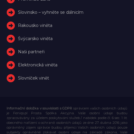
Slovinsko – vyhněte se dálnicím
Rakousko viněta
Švýcarsko viněta
Naši partneři
Elektronická viněta
Slovníček vinět
Informační doložka v souvislosti s GDPR
správcem vašich osobních údajů
je Feniqs.pl Prosta Spółka Akcyjna. Vaše osobní údaje budou
zpracovávány za účelem poskytování služeb / nabídek podle čl. 6 sec. 1 lit.
obecného nařízení o ochraně osobních údajů ze dne 27. dubna 2016 jako
oprávněný zájem správce budou příjemci Vašich osobních údajů pouze
subjekty oprávněné získávat osobní údaje na základě zákona, Vaše