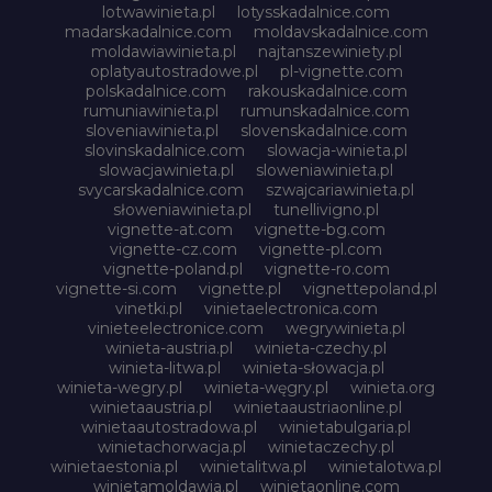
lotwawinieta.pl
lotysskadalnice.com
madarskadalnice.com
moldavskadalnice.com
moldawiawinieta.pl
najtanszewiniety.pl
oplatyautostradowe.pl
pl-vignette.com
polskadalnice.com
rakouskadalnice.com
rumuniawinieta.pl
rumunskadalnice.com
sloveniawinieta.pl
slovenskadalnice.com
slovinskadalnice.com
slowacja-winieta.pl
slowacjawinieta.pl
sloweniawinieta.pl
svycarskadalnice.com
szwajcariawinieta.pl
słoweniawinieta.pl
tunellivigno.pl
vignette-at.com
vignette-bg.com
vignette-cz.com
vignette-pl.com
vignette-poland.pl
vignette-ro.com
vignette-si.com
vignette.pl
vignettepoland.pl
vinetki.pl
vinietaelectronica.com
vinieteelectronice.com
wegrywinieta.pl
winieta-austria.pl
winieta-czechy.pl
winieta-litwa.pl
winieta-słowacja.pl
winieta-wegry.pl
winieta-węgry.pl
winieta.org
winietaaustria.pl
winietaaustriaonline.pl
winietaautostradowa.pl
winietabulgaria.pl
winietachorwacja.pl
winietaczechy.pl
winietaestonia.pl
winietalitwa.pl
winietalotwa.pl
winietamoldawia.pl
winietaonline.com