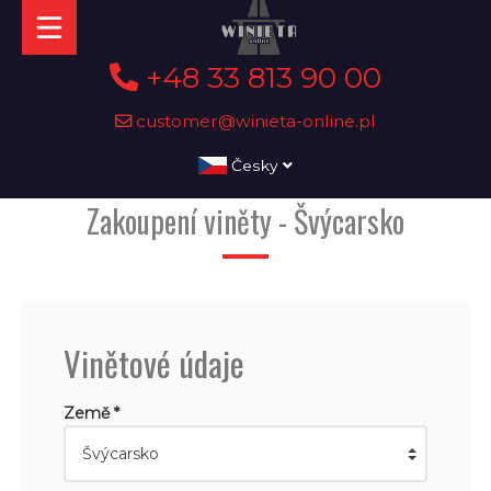
+48 33 813 90 00
customer@winieta-online.pl
Česky
Zakoupení viněty - Švýcarsko
Vinětové údaje
Země *