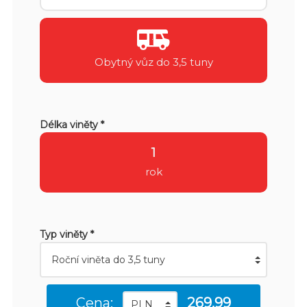
Obytný vůz do 3,5 tuny
Délka viněty *
1
rok
Typ viněty *
Cena:
269.99