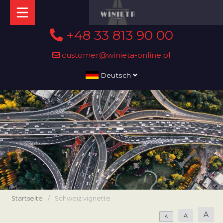
+48 33 813 90 00
customer@winieta-online.pl
Deutsch
Startseite
/
Schweiz vignette
A
A
A