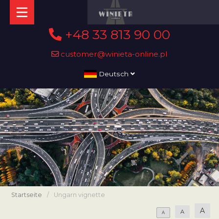
+48 33 813 90 00
customer@winieta-online.pl
Deutsch
Startseite
/
Ungarn vignette
A
A
A