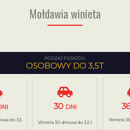
Mołdawia winieta
RODZAJ POJAZDU:
OSOBOWY DO 3,5T
30
3
DNI
DNI
iowa do 3,5
Winieta 36
Winieta 30-dniowa do 3,5 t