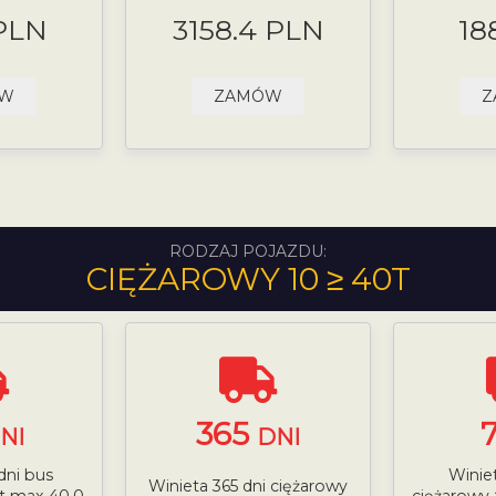
 PLN
3158.4 PLN
18
ÓW
ZAMÓW
Z
RODZAJ POJAZDU:
CIĘŻAROWY 10 ≥ 40T
365
NI
DNI
dni bus
Winiet
Winieta 365 dni ciężarowy