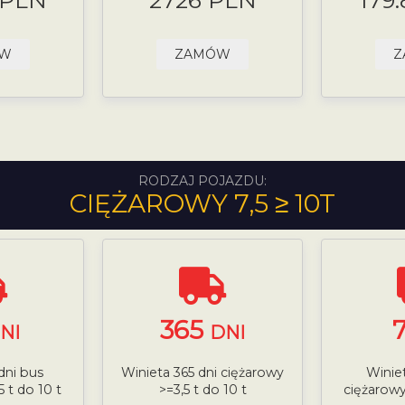
 PLN
2726 PLN
179
ÓW
ZAMÓW
Z
RODZAJ POJAZDU:
CIĘŻAROWY 7,5 ≥ 10T
365
NI
DNI
dni bus
Winieta 365 dni ciężarowy
Winiet
 t do 10 t
>=3,5 t do 10 t
ciężarowy