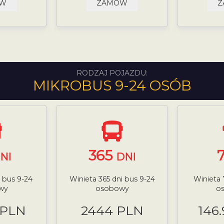
ÓW
ZAMÓW
Z
RODZAJ POJAZDU:
MIKROBUS 9-24 OSÓB
365
NI
DNI
i bus 9-24
Winieta 365 dni bus 9-24
Winieta 
wy
osobowy
o
 PLN
2444 PLN
146