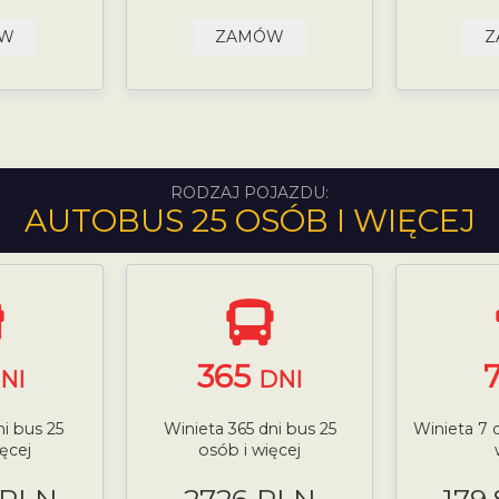
ÓW
ZAMÓW
Z
RODZAJ POJAZDU:
AUTOBUS 25 OSÓB I WIĘCEJ
365
NI
DNI
i bus 25
Winieta 365 dni bus 25
Winieta 7 
ęcej
osób i więcej