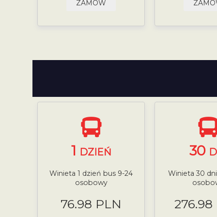
ZAMÓW
ZAM
1
30
DZIEŃ
D
Winieta 1 dzień bus 9-24
Winieta 30 dn
osobowy
osobo
76.98 PLN
276.98