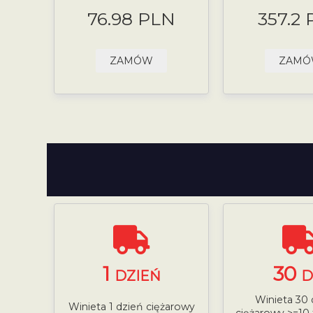
76.98 PLN
357.2
ZAMÓW
ZAM
1
30
DZIEŃ
D
Winieta 30 
Winieta 1 dzień ciężarowy