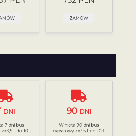
.87 PLN
752 PLN
AMÓW
ZAMÓW
7
90
DNI
DNI
a 7 dni bus
Winieta 90 dni bus
 >=3,5 t do 10 t
ciężarowy >=3,5 t do 10 t