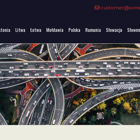
customer@winiet
stonia
Litwa
Łotwa
Mołdawia
Polska
Rumunia
Słowacja
Słowen