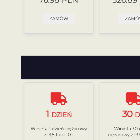
76.98 PLN
326.89
ZAMÓW
ZAM
1
30
DZIEŃ
D
Winieta 1 dzień ciężarowy
Winieta 30 
>=3,5 t do 10 t
ciężarowy >=3,5