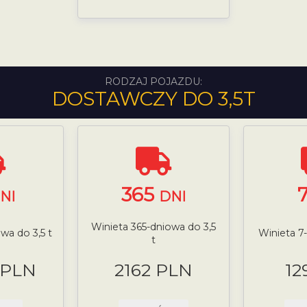
RODZAJ POJAZDU:
DOSTAWCZY DO 3,5T
365
NI
DNI
Winieta 365-dniowa do 3,5
wa do 3,5 t
Winieta 7
t
 PLN
2162 PLN
12