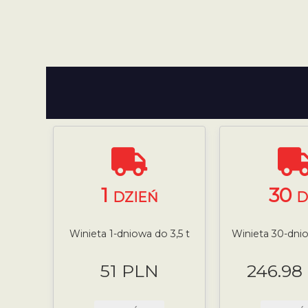
1
30
DZIEŃ
D
Winieta 1-dniowa do 3,5 t
Winieta 30-dnio
51 PLN
246.98