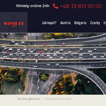
+48 33 813 90 00
Winiety online 24h
Jak kupić?
Austria
Bułgaria
Czechy
E
Strona główna
/
Mołdawia winieta