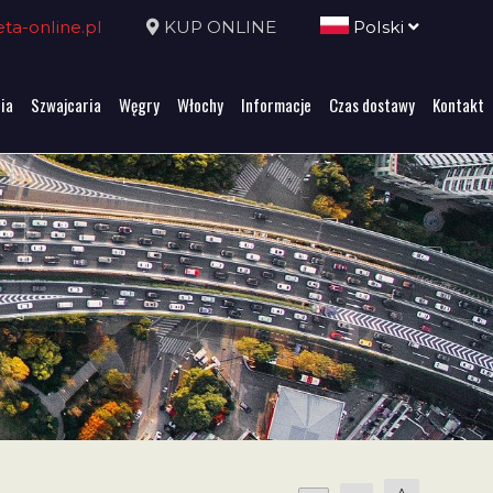
a-online.pl
KUP ONLINE
Polski
ia
Szwajcaria
Węgry
Włochy
Informacje
Czas dostawy
Kontakt