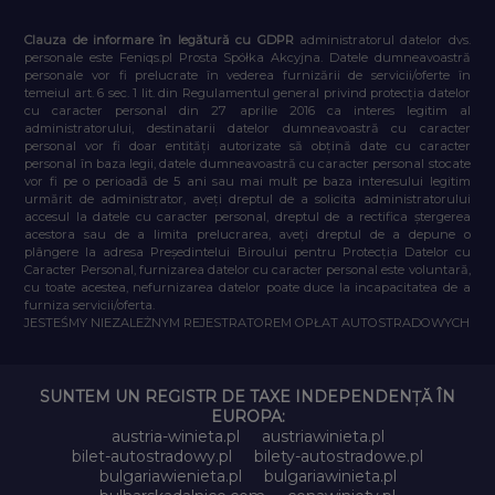
Clauza de informare în legătură cu GDPR
administratorul datelor dvs.
personale este Feniqs.pl Prosta Spółka Akcyjna. Datele dumneavoastră
personale vor fi prelucrate în vederea furnizării de servicii/oferte în
temeiul art. 6 sec. 1 lit. din Regulamentul general privind protecția datelor
cu caracter personal din 27 aprilie 2016 ca interes legitim al
administratorului, destinatarii datelor dumneavoastră cu caracter
personal vor fi doar entități autorizate să obțină date cu caracter
personal în baza legii, datele dumneavoastră cu caracter personal stocate
vor fi pe o perioadă de 5 ani sau mai mult pe baza interesului legitim
urmărit de administrator, aveți dreptul de a solicita administratorului
accesul la datele cu caracter personal, dreptul de a rectifica ștergerea
acestora sau de a limita prelucrarea, aveți dreptul de a depune o
plângere la adresa Președintelui Biroului pentru Protecția Datelor cu
Caracter Personal, furnizarea datelor cu caracter personal este voluntară,
cu toate acestea, nefurnizarea datelor poate duce la incapacitatea de a
furniza servicii/oferta.
JESTEŚMY NIEZALEŻNYM REJESTRATOREM OPŁAT AUTOSTRADOWYCH
SUNTEM UN REGISTR DE TAXE INDEPENDENȚĂ ÎN
EUROPA:
austria-winieta.pl
austriawinieta.pl
bilet-autostradowy.pl
bilety-autostradowe.pl
bulgariawienieta.pl
bulgariawinieta.pl