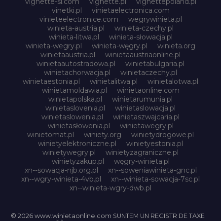
vignette-si.com
vignette.pl
vignettepoland.pl
vinetki.pl
vinietaelectronica.com
vinieteelectronice.com
wegrywinieta.pl
winieta-austria.pl
winieta-czechy.pl
winieta-litwa.pl
winieta-słowacja.pl
winieta-wegry.pl
winieta-węgry.pl
winieta.org
winietaaustria.pl
winietaaustriaonline.pl
winietaautostradowa.pl
winietabulgaria.pl
winietachorwacja.pl
winietaczechy.pl
winietaestonia.pl
winietalitwa.pl
winietalotwa.pl
winietamoldawia.pl
winietaonline.com
winietapolska.pl
winietarumunia.pl
winietaslovenia.pl
winietaslowacja.pl
winietaslowenia.pl
winietaszwajcaria.pl
winietasłowenia.pl
winietawegry.pl
winietomat.pl
winiety.org
winietydrogowe.pl
winietyelektroniczne.pl
winietyestonia.pl
winietywegry.pl
winietyzagraniczne.pl
winietyzakup.pl
węgry-winieta.pl
xn--sowacja-njb.org.pl
xn--soweniawinieta-gnc.pl
xn--wgry-winieta-4vb.pl
xn--winieta-sowacja-7sc.pl
xn--winieta-wgry-dwb.pl
© 2026 www.winietaonline.com SUNTEM UN REGISTR DE TAXE