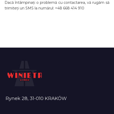
Dacă întâmpinați o problemă cu contactarea, vă rugăm să
trimiteți un SMS la numărul: +48 668 414 910
Rynek 28, 31-010 KRAKÓW