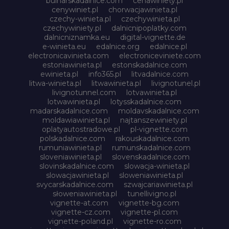
bulharskadalnice.com
cenawiniety.pl
cenywiniet.pl
chorwacjawinieta.pl
czechy-winieta.pl
czechywinieta.pl
czechywiniety.pl
dalnicnipoplatky.com
dalnicniznamka.eu
digital-vignette.de
e-winieta.eu
edalnice.org
edalnice.pl
electronicavinieta.com
electroniceviniete.com
estoniawinieta.pl
estonskadalnice.com
ewinieta.pl
info365.pl
litvadalnice.com
litwa-winieta.pl
litwawinieta.pl
livignotunel.pl
livignotunnel.com
lotvawinieta.pl
lotwawinieta.pl
lotysskadalnice.com
madarskadalnice.com
moldavskadalnice.com
moldawiawinieta.pl
najtanszewiniety.pl
oplatyautostradowe.pl
pl-vignette.com
polskadalnice.com
rakouskadalnice.com
rumuniawinieta.pl
rumunskadalnice.com
sloveniawinieta.pl
slovenskadalnice.com
slovinskadalnice.com
slowacja-winieta.pl
slowacjawinieta.pl
sloweniawinieta.pl
svycarskadalnice.com
szwajcariawinieta.pl
słoweniawinieta.pl
tunellivigno.pl
vignette-at.com
vignette-bg.com
vignette-cz.com
vignette-pl.com
vignette-poland.pl
vignette-ro.com