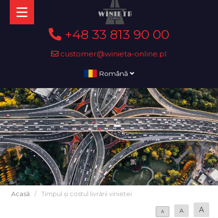
+48 33 813 90 00
customer@winieta-online.pl
Română
Acasă
/
Timpul și costul livrării vinietei
A
A
A