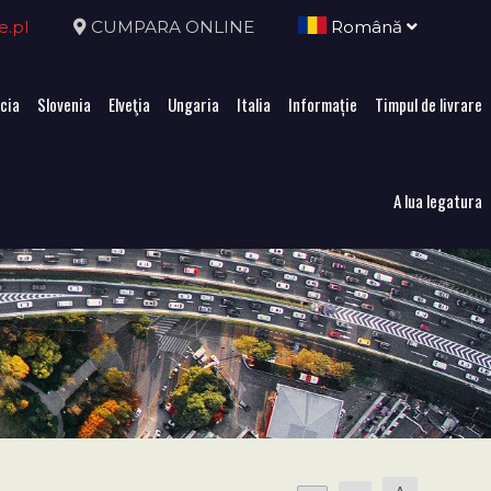
e.pl
CUMPARA ONLINE
Română
cia
Slovenia
Elveţia
Ungaria
Italia
Informație
Timpul de livrare
A lua legatura