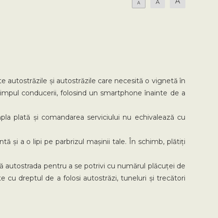
A
A
A
te autostrăzile și autostrăzile care necesită o vignetă în
timpul conducerii, folosind un smartphone înainte de a
impla plată și comandarea serviciului nu echivalează cu
și a o lipi pe parbrizul mașinii tale. În schimb, plătiți
autostrada pentru a se potrivi cu numărul plăcuței de
cu dreptul de a folosi autostrăzi, tuneluri și trecători