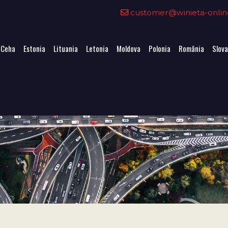
customer@winieta-onlin
 Ceha
Estonia
Lituania
Letonia
Moldova
Polonia
România
Slova