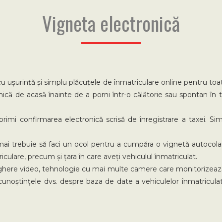
Vigneta electronică
 cu ușurință și simplu plăcuțele de înmatriculare online pentru toa
ică de acasă înainte de a porni într-o călătorie sau spontan în 
primi confirmarea electronică scrisă de înregistrare a taxei. S
mai trebuie să faci un ocol pentru a cumpăra o vignetă autocolantă 
iculare, precum și țara în care aveți vehiculul înmatriculat.
ghere video, tehnologie cu mai multe camere care monitorizează 
unoștințele dvs. despre baza de date a vehiculelor înmatriculate 