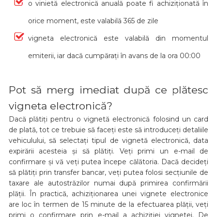
o vinietă electronică anuală poate fi achiziționată în
orice moment, este valabilă 365 de zile
vigneta electronică este valabilă din momentul
emiterii, iar dacă cumpărați în avans de la ora 00:00
Pot să merg imediat după ce plătesc
vigneta electronică?
Dacă plătiți pentru o vignetă electronică folosind un card
de plată, tot ce trebuie să faceți este să introduceți detaliile
vehiculului, să selectați tipul de vignetă electronică, data
expirării acesteia și să plătiți. Veți primi un e-mail de
confirmare și vă veți putea începe călătoria. Dacă decideți
să plătiți prin transfer bancar, veți putea folosi secțiunile de
taxare ale autostrăzilor numai după primirea confirmării
plății. În practică, achiziționarea unei vignete electronice
are loc în termen de 15 minute de la efectuarea plății, veți
primi o confirmare prin e-mail a achiziției vignetei. De