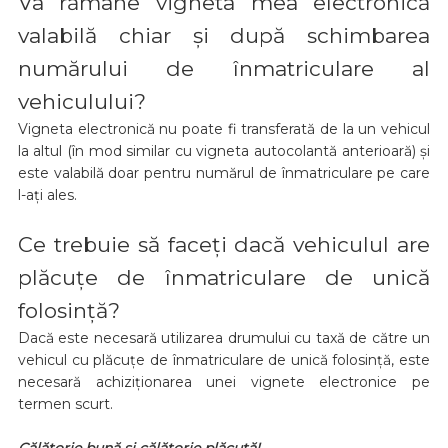
Va rămâne vigneta mea electronică
valabilă chiar și după schimbarea
numărului de înmatriculare al
vehiculului?
Vigneta electronică nu poate fi transferată de la un vehicul
la altul (în mod similar cu vigneta autocolantă anterioară) și
este valabilă doar pentru numărul de înmatriculare pe care
l-ați ales.
Ce trebuie să faceți dacă vehiculul are
plăcuțe de înmatriculare de unică
folosință?
Dacă este necesară utilizarea drumului cu taxă de către un
vehicul cu plăcuțe de înmatriculare de unică folosință, este
necesară achiziționarea unei vignete electronice pe
termen scurt.
Călătorie bună și călătorie plăcută!