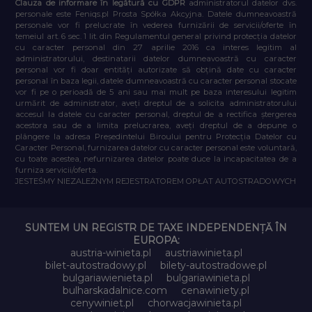
Clauza de informare în legătură cu GDPR
administratorul datelor dvs.
personale este Feniqs.pl Prosta Spółka Akcyjna. Datele dumneavoastră
personale vor fi prelucrate în vederea furnizării de servicii/oferte în
temeiul art. 6 sec. 1 lit. din Regulamentul general privind protecția datelor
cu caracter personal din 27 aprilie 2016 ca interes legitim al
administratorului, destinatarii datelor dumneavoastră cu caracter
personal vor fi doar entități autorizate să obțină date cu caracter
personal în baza legii, datele dumneavoastră cu caracter personal stocate
vor fi pe o perioadă de 5 ani sau mai mult pe baza interesului legitim
urmărit de administrator, aveți dreptul de a solicita administratorului
accesul la datele cu caracter personal, dreptul de a rectifica ștergerea
acestora sau de a limita prelucrarea, aveți dreptul de a depune o
plângere la adresa Președintelui Biroului pentru Protecția Datelor cu
Caracter Personal, furnizarea datelor cu caracter personal este voluntară,
cu toate acestea, nefurnizarea datelor poate duce la incapacitatea de a
furniza servicii/oferta.
JESTEŚMY NIEZALEŻNYM REJESTRATOREM OPŁAT AUTOSTRADOWYCH
SUNTEM UN REGISTR DE TAXE INDEPENDENȚĂ ÎN
EUROPA:
austria-winieta.pl
austriawinieta.pl
bilet-autostradowy.pl
bilety-autostradowe.pl
bulgariawienieta.pl
bulgariawinieta.pl
bulharskadalnice.com
cenawiniety.pl
cenywiniet.pl
chorwacjawinieta.pl