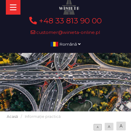
+48 33 813 90 00
customer@winieta-online.pl
Română
Acasă
/
Informație practică
A
A
A