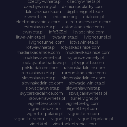
czechy-winieta.pl
czechywinieta.pl
czechywiniety.pl
dalnicnipoplatky.com
dalnicniznamka.eu
digital-vignette.de
e-winieta.eu
edalnice.org
edalnice.pl
electronicavinieta.com
electroniceviniete.com
estoniawinieta.pl
estonskadalnice.com
ewinieta.pl
info365.pl
litvadalnice.com
litwa-winieta.pl
litwawinieta.pl
livignotunel.pl
livignotunnel.com
lotvawinieta.pl
lotwawinieta.pl
lotysskadalnice.com
madarskadalnice.com
moldavskadalnice.com
moldawiawinieta.pl
najtanszewiniety.pl
oplatyautostradowe.pl
pl-vignette.com
polskadalnice.com
rakouskadalnice.com
rumuniawinieta.pl
rumunskadalnice.com
sloveniawinieta.pl
slovenskadalnice.com
slovinskadalnice.com
slowacja-winieta.pl
slowacjawinieta.pl
sloweniawinieta.pl
svycarskadalnice.com
szwajcariawinieta.pl
słoweniawinieta.pl
tunellivigno.pl
vignette-at.com
vignette-bg.com
vignette-cz.com
vignette-pl.com
vignette-poland.pl
vignette-ro.com
vignette-si.com
vignette.pl
vignettepoland.pl
vinetki.pl
vinietaelectronica.com