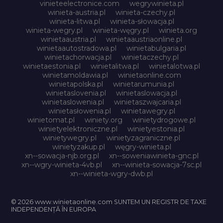
vinieteelectronice.com
wegrywinieta.pl
winieta-austria.pl
winieta-czechy.pl
winieta-litwa.pl
winieta-słowacja.pl
winieta-wegry.pl
winieta-węgry.pl
winieta.org
winietaaustria.pl
winietaaustriaonline.pl
winietaautostradowa.pl
winietabulgaria.pl
winietachorwacja.pl
winietaczechy.pl
winietaestonia.pl
winietalitwa.pl
winietalotwa.pl
winietamoldawia.pl
winietaonline.com
winietapolska.pl
winietarumunia.pl
winietaslovenia.pl
winietaslowacja.pl
winietaslowenia.pl
winietaszwajcaria.pl
winietasłowenia.pl
winietawegry.pl
winietomat.pl
winiety.org
winietydrogowe.pl
winietyelektroniczne.pl
winietyestonia.pl
winietywegry.pl
winietyzagraniczne.pl
winietyzakup.pl
węgry-winieta.pl
xn--sowacja-njb.org.pl
xn--soweniawinieta-gnc.pl
xn--wgry-winieta-4vb.pl
xn--winieta-sowacja-7sc.pl
xn--winieta-wgry-dwb.pl
© 2026 www.winietaonline.com SUNTEM UN REGISTR DE TAXE
INDEPENDENȚĂ ÎN EUROPA