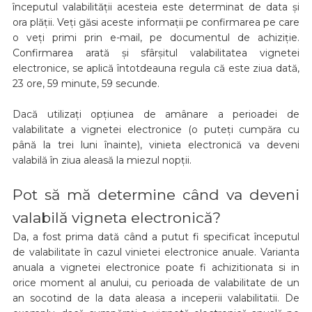
începutul valabilității acesteia este determinat de data și
ora plății. Veți găsi aceste informații pe confirmarea pe care
o veți primi prin e-mail, pe documentul de achiziție.
Confirmarea arată și sfârșitul valabilitatea vignetei
electronice, se aplică întotdeauna regula că este ziua dată,
23 ore, 59 minute, 59 secunde.
Dacă utilizați opțiunea de amânare a perioadei de
valabilitate a vignetei electronice (o puteți cumpăra cu
până la trei luni înainte), vinieta electronică va deveni
valabilă în ziua aleasă la miezul nopții.
Pot să mă determine când va deveni
valabilă vigneta electronică?
Da, a fost prima dată când a putut fi specificat începutul
de valabilitate în cazul vinietei electronice anuale. Varianta
anuala a vignetei electronice poate fi achizitionata si in
orice moment al anului, cu perioada de valabilitate de un
an socotind de la data aleasa a inceperii valabilitatii. De