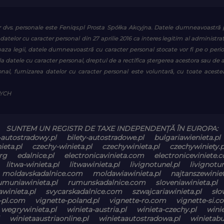
 dvs. personale este Feniqs.pl Prosta Spółka Akcyjna. Datele dumneavoastră pers
a datelor cu caracter personal din 27 aprilie 2016 ca interes legitim al administr
 baza legii, datele dumneavoastră cu caracter personal stocate vor fi pe o pe
 la datele cu caracter personal, dreptul de a rectifica ștergerea acestora sau de
onal, furnizarea datelor cu caracter personal este voluntară, cu toate acest
WYCH
SUNTEM UN REGISTR DE TAXE INDEPENDENȚĂ ÎN EUROPA:
-autostradowy.pl
bilety-autostradowe.pl
bulgariawienieta.pl
ieta.pl
czechy-winieta.pl
czechywinieta.pl
czechywiniety.p
rg
edalnice.pl
electronicavinieta.com
electroniceviniete.
litwa-winieta.pl
litwawinieta.pl
livignotunel.pl
livignotu
moldavskadalnice.com
moldawiawinieta.pl
najtanszewiniet
umuniawinieta.pl
rumunskadalnice.com
sloveniawinieta.pl
winieta.pl
svycarskadalnice.com
szwajcariawinieta.pl
sło
-pl.com
vignette-poland.pl
vignette-ro.com
vignette-si.c
wegrywinieta.pl
winieta-austria.pl
winieta-czechy.pl
winie
winietaaustriaonline.pl
winietaautostradowa.pl
winietabu