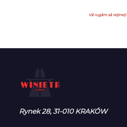
Vă rugăm să rețineți 
Rynek 28, 31-010 KRAKÓW