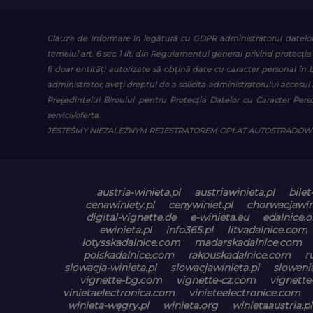
Clauza de informare în legătură cu GDPR
administratorul datelor
temeiul art. 6 sec. 1 lit. din Regulamentul general privind protecți
fi doar entități autorizate să obțină date cu caracter personal în
administrator, aveți dreptul de a solicita administratorului accesul
Președintelui Biroului pentru Protecția Datelor cu Caracter Pers
servicii/oferta.
JESTEŚMY NIEZALEŻNYM REJESTRATOREM OPŁAT AUTOSTRADO
austria-winieta.pl
austriawinieta.pl
bilet
cenawiniety.pl
cenywiniet.pl
chorwacjawin
digital-vignette.de
e-winieta.eu
edalnice.o
ewinieta.pl
info365.pl
litvadalnice.com
lotysskadalnice.com
madarskadalnice.com
polskadalnice.com
rakouskadalnice.com
r
slowacja-winieta.pl
slowacjawinieta.pl
slowenia
vignette-bg.com
vignette-cz.com
vignette
vinietaelectronica.com
vinieteelectronice.com
winieta-węgry.pl
winieta.org
winietaaustria.pl