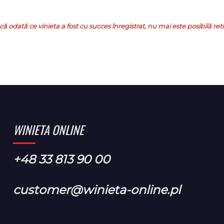
că odată ce vinieta a fost cu succes înregistrat, nu mai este posibilă re
WINIETA ONLINE
+48 33 813 90 00
customer@winieta-online.pl