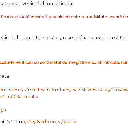
 care aveți vehiculul înmatriculat.
ă fie înregistrată incorect și acolo nu este o modalitate ușoară
iculului, amintiți-vă că o greșeală face ca vinieta să fie
.
azurile verificați cu certificatul de înregistrare că ați introdus nu
neta.
ea în sine nu vă dă dreptul să utilizați autostrăzile, vă rugăm să
până la 30 de minute.
;.
>
sați & ldquo;
Pay & rdquo;
< /span>