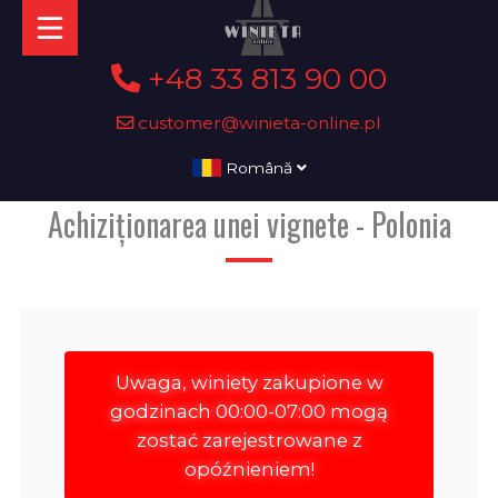
+48 33 813 90 00
customer@winieta-online.pl
Română
Achiziționarea unei vignete - Polonia
Uwaga, winiety zakupione w
godzinach 00:00-07:00 mogą
zostać zarejestrowane z
opóźnieniem!