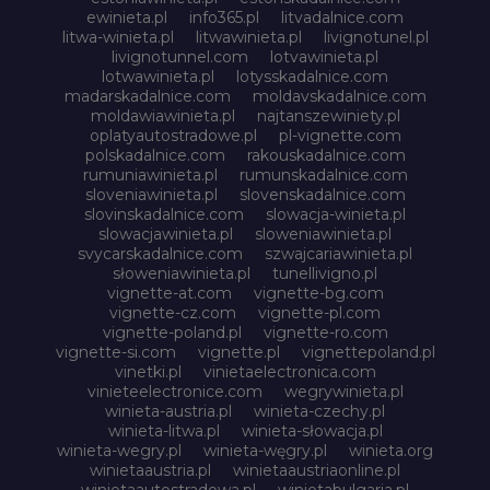
ewinieta.pl
info365.pl
litvadalnice.com
litwa-winieta.pl
litwawinieta.pl
livignotunel.pl
livignotunnel.com
lotvawinieta.pl
lotwawinieta.pl
lotysskadalnice.com
madarskadalnice.com
moldavskadalnice.com
moldawiawinieta.pl
najtanszewiniety.pl
oplatyautostradowe.pl
pl-vignette.com
polskadalnice.com
rakouskadalnice.com
rumuniawinieta.pl
rumunskadalnice.com
sloveniawinieta.pl
slovenskadalnice.com
slovinskadalnice.com
slowacja-winieta.pl
slowacjawinieta.pl
sloweniawinieta.pl
svycarskadalnice.com
szwajcariawinieta.pl
słoweniawinieta.pl
tunellivigno.pl
vignette-at.com
vignette-bg.com
vignette-cz.com
vignette-pl.com
vignette-poland.pl
vignette-ro.com
vignette-si.com
vignette.pl
vignettepoland.pl
vinetki.pl
vinietaelectronica.com
vinieteelectronice.com
wegrywinieta.pl
winieta-austria.pl
winieta-czechy.pl
winieta-litwa.pl
winieta-słowacja.pl
winieta-wegry.pl
winieta-węgry.pl
winieta.org
winietaaustria.pl
winietaaustriaonline.pl
winietaautostradowa.pl
winietabulgaria.pl