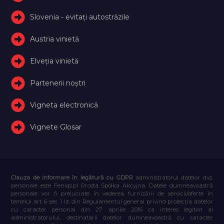
Slovenia - evitați autostrăzile
Austria vinietă
Elveţia vinietă
Partenerii noștri
Vigneta electronică
Vignete Glosar
Clauza de informare în legătură cu GDPR
administratorul datelor dvs.
personale este Feniqs.pl Prosta Spółka Akcyjna. Datele dumneavoastră
personale vor fi prelucrate în vederea furnizării de servicii/oferte în
temeiul art. 6 sec. 1 lit. din Regulamentul general privind protecția datelor
cu caracter personal din 27 aprilie 2016 ca interes legitim al
administratorului, destinatarii datelor dumneavoastră cu caracter