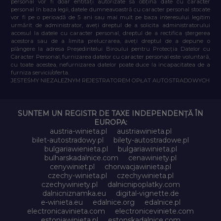
personal vor fi doar entități autorizate să obțină date cu caracter
personal în baza legii, datele dumneavoastră cu caracter personal stocate
vor fi pe o perioadă de 5 ani sau mai mult pe baza interesului legitim
urmărit de administrator, aveți dreptul de a solicita administratorului
accesul la datele cu caracter personal, dreptul de a rectifica ștergerea
acestora sau de a limita prelucrarea, aveți dreptul de a depune o
plângere la adresa Președintelui Biroului pentru Protecția Datelor cu
Caracter Personal, furnizarea datelor cu caracter personal este voluntară,
cu toate acestea, nefurnizarea datelor poate duce la incapacitatea de a
furniza servicii/oferta.
JESTEŚMY NIEZALEŻNYM REJESTRATOREM OPŁAT AUTOSTRADOWYCH
SUNTEM UN REGISTR DE TAXE INDEPENDENȚĂ ÎN
EUROPA:
austria-winieta.pl
austriawinieta.pl
bilet-autostradowy.pl
bilety-autostradowe.pl
bulgariawienieta.pl
bulgariawinieta.pl
bulharskadalnice.com
cenawiniety.pl
cenywiniet.pl
chorwacjawinieta.pl
czechy-winieta.pl
czechywinieta.pl
czechywiniety.pl
dalnicnipoplatky.com
dalnicniznamka.eu
digital-vignette.de
e-winieta.eu
edalnice.org
edalnice.pl
electronicavinieta.com
electroniceviniete.com
estoniawinieta.pl
estonskadalnice.com