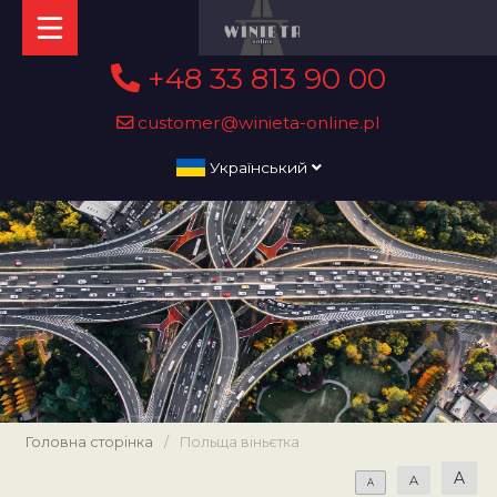
+48 33 813 90 00
customer@winieta-online.pl
Український
Головна сторінка
/
Польща віньєтка
A
A
A