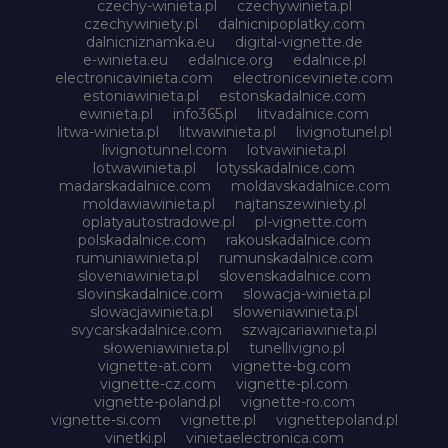
czechy-winieta.pl
czechywinieta.pl
czechywiniety.pl
dalnicnipoplatky.com
dalnicniznamka.eu
digital-vignette.de
e-winieta.eu
edalnice.org
edalnice.pl
electronicavinieta.com
electroniceviniete.com
estoniawinieta.pl
estonskadalnice.com
ewinieta.pl
info365.pl
litvadalnice.com
litwa-winieta.pl
litwawinieta.pl
livignotunel.pl
livignotunnel.com
lotvawinieta.pl
lotwawinieta.pl
lotysskadalnice.com
madarskadalnice.com
moldavskadalnice.com
moldawiawinieta.pl
najtanszewiniety.pl
oplatyautostradowe.pl
pl-vignette.com
polskadalnice.com
rakouskadalnice.com
rumuniawinieta.pl
rumunskadalnice.com
sloveniawinieta.pl
slovenskadalnice.com
slovinskadalnice.com
slowacja-winieta.pl
slowacjawinieta.pl
sloweniawinieta.pl
svycarskadalnice.com
szwajcariawinieta.pl
słoweniawinieta.pl
tunellivigno.pl
vignette-at.com
vignette-bg.com
vignette-cz.com
vignette-pl.com
vignette-poland.pl
vignette-ro.com
vignette-si.com
vignette.pl
vignettepoland.pl
vinetki.pl
vinietaelectronica.com