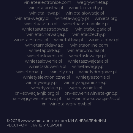
vinieteelectronice.com
wegrywinieta.pl
winieta-austria.pl
winieta-czechy.pl
winieta-litwa.pl
winieta-słowacja.pl
winieta-wegry.pl
winieta-węgry.pl
winieta.org
winietaaustria.pl
winietaaustriaonline.pl
winietaautostradowa.pl
winietabulgaria.pl
winietachorwacja.pl
winietaczechy.pl
winietaestonia.pl
winietalitwa.pl
winietalotwa.pl
winietamoldawia.pl
winietaonline.com
winietapolska.pl
winietarumunia.pl
winietaslovenia.pl
winietaslowacja.pl
winietaslowenia.pl
winietaszwajcaria.pl
winietasłowenia.pl
winietawegry.pl
winietomat.pl
winiety.org
winietydrogowe.pl
winietyelektroniczne.pl
winietyestonia.pl
winietywegry.pl
winietyzagraniczne.pl
winietyzakup.pl
węgry-winieta.pl
xn--sowacja-njb.org.pl
xn--soweniawinieta-gnc.pl
xn--wgry-winieta-4vb.pl
xn--winieta-sowacja-7sc.pl
xn--winieta-wgry-dwb.pl
© 2026 www.winietaonline.com МИ Є НЕЗАЛЕЖНИМ
РЕЄСТРОМ ПЛАТІВ У ЄВРОПІ