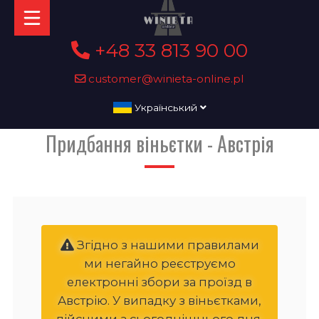
+48 33 813 90 00
customer@winieta-online.pl
Український
Придбання віньєтки - Австрія
Згідно з нашими правилами
ми негайно реєструємо
електронні збори за проїзд в
Австрію. У випадку з віньєтками,
дійсними з сьогоднішнього дня,