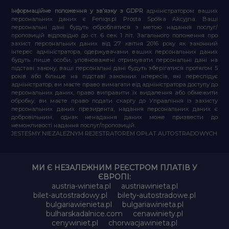
Інформаційне положення у зв’язку з GDPR
адміністратором ваших
персональних даних є Feniqs.pl Prosta Spółka Akcyjna. Ваші
персональні дані будуть оброблятися з метою надання послуг/
пропозицій відповідно до ст. 6 сек. 1 літ. Загального положення про
захист персональних даних від 27 квітня 2016 року як законний
інтерес адміністратора, одержувачами ваших персональних даних
будуть лише особи, уповноважені отримувати персональні дані на
підставі закону, ваші персональні дані будуть зберігатися протягом 5
років або більше на підставі законних інтересів, які переслідує
адміністратор, ви маєте право вимагати від адміністратора доступу до
персональних даних, право виправити їх видалення або обмежити
обробку, ви маєте право подати скаргу до Управління із захисту
персональних даних президента, надання персональних даних є
добровільним, однак ненадання даних може призвести до
неможливості надання послуг/пропозицій.
JESTEŚMY NIEZALEŻNYM REJESTRATOREM OPŁAT AUTOSTRADOWYCH
МИ Є НЕЗАЛЕЖНИМ РЕЄСТРОМ ПЛАТІВ У
ЄВРОПІ:
austria-winieta.pl
austriawinieta.pl
bilet-autostradowy.pl
bilety-autostradowe.pl
bulgariawienieta.pl
bulgariawinieta.pl
bulharskadalnice.com
cenawiniety.pl
cenywiniet.pl
chorwacjawinieta.pl