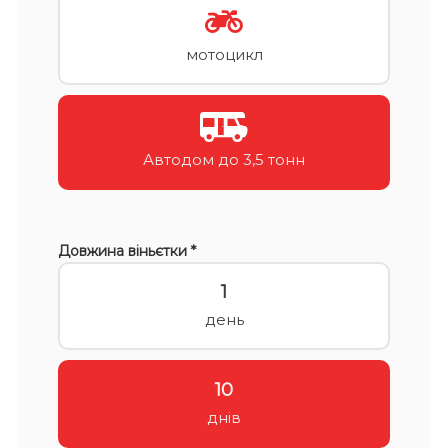
мотоцикл
Автодом до 3,5 тонн
Довжина віньєтки *
1
день
10
днів