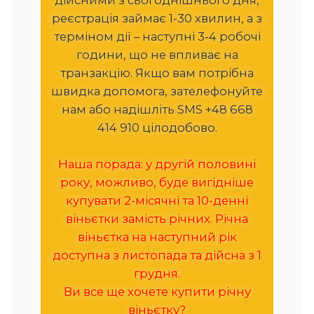
реєстрація займає 1-30 хвилин, а з
терміном дії – наступні 3-4 робочі
години, що не впливає на
транзакцію. Якщо вам потрібна
швидка допомога, зателефонуйте
нам або надішліть SMS +48 668
414 910 цілодобово.
Наша порада: у другій половині
року, можливо, буде вигідніше
купувати 2-місячні та 10-денні
віньєтки замість річних. Річна
віньєтка на наступний рік
доступна з листопада та дійсна з 1
грудня.
Ви все ще хочете купити річну
віньєтку?