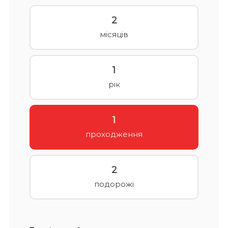
2
місяців
1
рік
1
проходження
2
подорожі