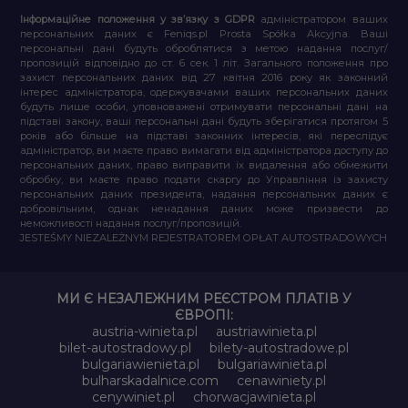
Інформаційне положення у зв’язку з GDPR
адміністратором ваших
персональних даних є Feniqs.pl Prosta Spółka Akcyjna. Ваші
персональні дані будуть оброблятися з метою надання послуг/
пропозицій відповідно до ст. 6 сек. 1 літ. Загального положення про
захист персональних даних від 27 квітня 2016 року як законний
інтерес адміністратора, одержувачами ваших персональних даних
будуть лише особи, уповноважені отримувати персональні дані на
підставі закону, ваші персональні дані будуть зберігатися протягом 5
років або більше на підставі законних інтересів, які переслідує
адміністратор, ви маєте право вимагати від адміністратора доступу до
персональних даних, право виправити їх видалення або обмежити
обробку, ви маєте право подати скаргу до Управління із захисту
персональних даних президента, надання персональних даних є
добровільним, однак ненадання даних може призвести до
неможливості надання послуг/пропозицій.
JESTEŚMY NIEZALEŻNYM REJESTRATOREM OPŁAT AUTOSTRADOWYCH
МИ Є НЕЗАЛЕЖНИМ РЕЄСТРОМ ПЛАТІВ У
ЄВРОПІ:
austria-winieta.pl
austriawinieta.pl
bilet-autostradowy.pl
bilety-autostradowe.pl
bulgariawienieta.pl
bulgariawinieta.pl
bulharskadalnice.com
cenawiniety.pl
cenywiniet.pl
chorwacjawinieta.pl