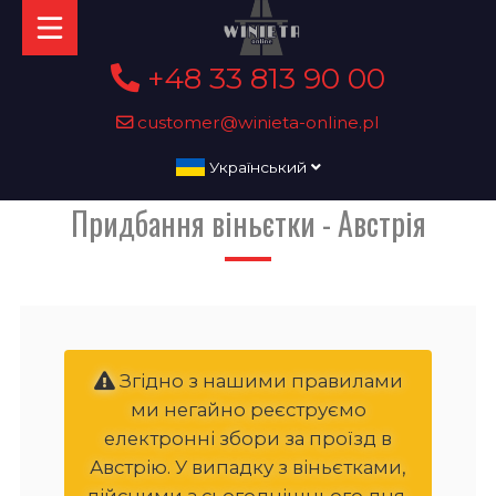
+48 33 813 90 00
customer@winieta-online.pl
Український
Придбання віньєтки - Австрія
Згідно з нашими правилами
ми негайно реєструємо
електронні збори за проїзд в
Австрію. У випадку з віньєтками,
дійсними з сьогоднішнього дня,