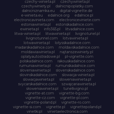
czechy-winieta.pl
czechywinieta.pl
czechywiniety.pl
dalnicnipoplatky.com
dalnicniznamka.eu
digital-vignette.de
e-winieta.eu
edalnice.org
edalnice.pl
electronicavinieta.com
electroniceviniete.com
estoniawinieta.pl
estonskadalnice.com
ewinieta.pl
info365.pl
litvadalnice.com
litwa-winieta.pl
litwawinieta.pl
livignotunel.pl
livignotunnel.com
lotvawinieta.pl
lotwawinieta.pl
lotysskadalnice.com
madarskadalnice.com
moldavskadalnice.com
moldawiawinieta.pl
najtanszewiniety.pl
oplatyautostradowe.pl
pl-vignette.com
polskadalnice.com
rakouskadalnice.com
rumuniawinieta.pl
rumunskadalnice.com
sloveniawinieta.pl
slovenskadalnice.com
slovinskadalnice.com
slowacja-winieta.pl
slowacjawinieta.pl
sloweniawinieta.pl
svycarskadalnice.com
szwajcariawinieta.pl
słoweniawinieta.pl
tunellivigno.pl
vignette-at.com
vignette-bg.com
vignette-cz.com
vignette-pl.com
vignette-poland.pl
vignette-ro.com
vignette-si.com
vignette.pl
vignettepoland.pl
vinetki.pl
vinietaelectronica.com