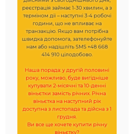
реєстрація займає 1-30 хвилин, а з
терміном дії – наступні 3-4 робочі
години, що не впливає на
транзакцію. Якщо вам потрібна
швидка допомога, зателефонуйте
нам або надішліть SMS +48 668
414 910 цілодобово.
Наша порада: у другій половині
року, можливо, буде вигідніше
купувати 2-місячні та 10-денні
віньєтки замість річних. Річна
віньєтка на наступний рік
доступна з листопада та дійсна з 1
грудня.
Ви все ще хочете купити річну
віньєтку?