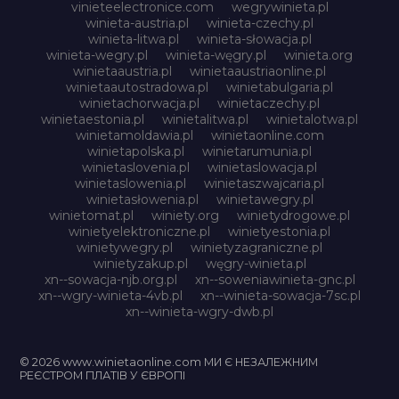
vinieteelectronice.com
wegrywinieta.pl
winieta-austria.pl
winieta-czechy.pl
winieta-litwa.pl
winieta-słowacja.pl
winieta-wegry.pl
winieta-węgry.pl
winieta.org
winietaaustria.pl
winietaaustriaonline.pl
winietaautostradowa.pl
winietabulgaria.pl
winietachorwacja.pl
winietaczechy.pl
winietaestonia.pl
winietalitwa.pl
winietalotwa.pl
winietamoldawia.pl
winietaonline.com
winietapolska.pl
winietarumunia.pl
winietaslovenia.pl
winietaslowacja.pl
winietaslowenia.pl
winietaszwajcaria.pl
winietasłowenia.pl
winietawegry.pl
winietomat.pl
winiety.org
winietydrogowe.pl
winietyelektroniczne.pl
winietyestonia.pl
winietywegry.pl
winietyzagraniczne.pl
winietyzakup.pl
węgry-winieta.pl
xn--sowacja-njb.org.pl
xn--soweniawinieta-gnc.pl
xn--wgry-winieta-4vb.pl
xn--winieta-sowacja-7sc.pl
xn--winieta-wgry-dwb.pl
© 2026 www.winietaonline.com МИ Є НЕЗАЛЕЖНИМ
РЕЄСТРОМ ПЛАТІВ У ЄВРОПІ