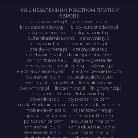
МИ Є НЕЗАЛЕЖНИМ РЕЄСТРОМ ПЛАТІВ У
ЄВРОПІ:
austria-winieta.pl
austriawinieta.pl
bilet-autostradowy.pl
bilety-autostradowe.pl
bulgariawienieta.pl
bulgariawinieta.pl
bulharskadalnice.com
cenawiniety.pl
cenywiniet.pl
chorwacjawinieta.pl
czechy-winieta.pl
czechywinieta.pl
czechywiniety.pl
dalnicnipoplatky.com
dalnicniznamka.eu
digital-vignette.de
e-winieta.eu
edalnice.org
edalnice.pl
electronicavinieta.com
electroniceviniete.com
estoniawinieta.pl
estonskadalnice.com
ewinieta.pl
info365.pl
litvadalnice.com
litwa-winieta.pl
litwawinieta.pl
livignotunel.pl
livignotunnel.com
lotvawinieta.pl
lotwawinieta.pl
lotysskadalnice.com
madarskadalnice.com
moldavskadalnice.com
moldawiawinieta.pl
najtanszewiniety.pl
oplatyautostradowe.pl
pl-vignette.com
polskadalnice.com
rakouskadalnice.com
rumuniawinieta.pl
rumunskadalnice.com
sloveniawinieta.pl
slovenskadalnice.com
slovinskadalnice.com
slowacja-winieta.pl