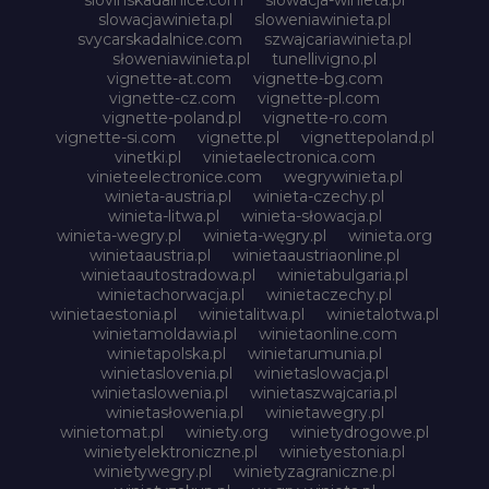
slowacjawinieta.pl
sloweniawinieta.pl
svycarskadalnice.com
szwajcariawinieta.pl
słoweniawinieta.pl
tunellivigno.pl
vignette-at.com
vignette-bg.com
vignette-cz.com
vignette-pl.com
vignette-poland.pl
vignette-ro.com
vignette-si.com
vignette.pl
vignettepoland.pl
vinetki.pl
vinietaelectronica.com
vinieteelectronice.com
wegrywinieta.pl
winieta-austria.pl
winieta-czechy.pl
winieta-litwa.pl
winieta-słowacja.pl
winieta-wegry.pl
winieta-węgry.pl
winieta.org
winietaaustria.pl
winietaaustriaonline.pl
winietaautostradowa.pl
winietabulgaria.pl
winietachorwacja.pl
winietaczechy.pl
winietaestonia.pl
winietalitwa.pl
winietalotwa.pl
winietamoldawia.pl
winietaonline.com
winietapolska.pl
winietarumunia.pl
winietaslovenia.pl
winietaslowacja.pl
winietaslowenia.pl
winietaszwajcaria.pl
winietasłowenia.pl
winietawegry.pl
winietomat.pl
winiety.org
winietydrogowe.pl
winietyelektroniczne.pl
winietyestonia.pl
winietywegry.pl
winietyzagraniczne.pl