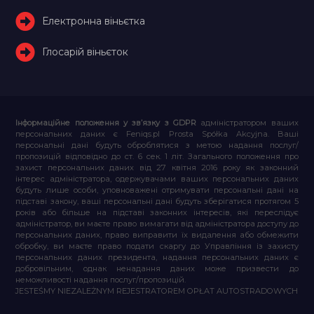
Електронна віньєтка
Глосарій віньєток
Інформаційне положення у зв’язку з GDPR
адміністратором ваших
персональних даних є Feniqs.pl Prosta Spółka Akcyjna. Ваші
персональні дані будуть оброблятися з метою надання послуг/
пропозицій відповідно до ст. 6 сек. 1 літ. Загального положення про
захист персональних даних від 27 квітня 2016 року як законний
інтерес адміністратора, одержувачами ваших персональних даних
будуть лише особи, уповноважені отримувати персональні дані на
підставі закону, ваші персональні дані будуть зберігатися протягом 5
років або більше на підставі законних інтересів, які переслідує
адміністратор, ви маєте право вимагати від адміністратора доступу до
персональних даних, право виправити їх видалення або обмежити
обробку, ви маєте право подати скаргу до Управління із захисту
персональних даних президента, надання персональних даних є
добровільним, однак ненадання даних може призвести до
неможливості надання послуг/пропозицій.
JESTEŚMY NIEZALEŻNYM REJESTRATOREM OPŁAT AUTOSTRADOWYCH