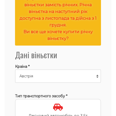
віньєтки замість річних. Річна
віньєтка на наступний рік
доступна з листопада та дійсна з 1
грудня.
Ви все ще хочете купити річну
віньєтку?
Дані віньєтки
Країна *
Тип транспортного засобу *
Легковий автомобіль до 3,5т