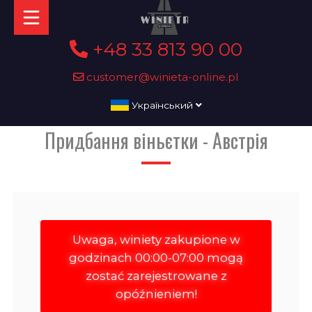
+48 33 813 90 00
customer@winieta-online.pl
Український
Придбання віньєтки - Австрія
Uwaga, winiety zakupione w
godzinach 00:00-07:00 mogą
zostać zarejestrowane z
opóźnieniem!