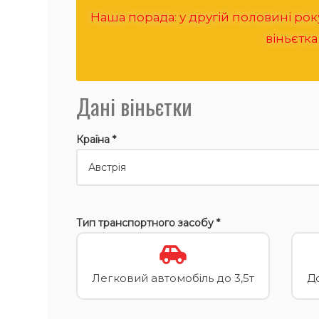
Наша порада: у другій половині року
віньєтка
Дані віньєтки
Країна *
Тип транспортного засобу *
Легковий автомобіль до 3,5т
До