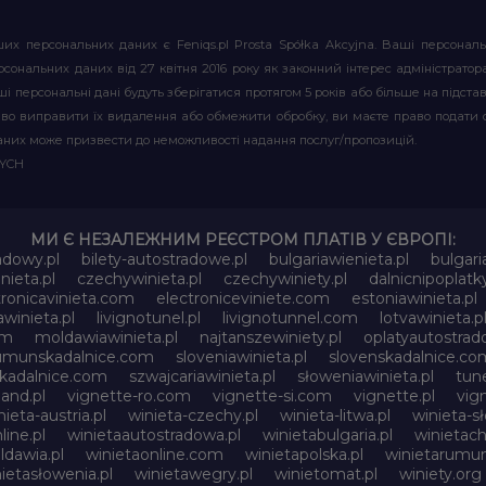
их персональних даних є Feniqs.pl Prosta Spółka Akcyjna. Ваші персонал
т персональних даних від 27 квітня 2016 року як законний інтерес адміністр
і персональні дані будуть зберігатися протягом 5 років або більше на підставі
аво виправити їх видалення або обмежити обробку, ви маєте право подати 
аних може призвести до неможливості надання послуг/пропозицій.
WYCH
МИ Є НЕЗАЛЕЖНИМ РЕЄСТРОМ ПЛАТІВ У ЄВРОПІ:
adowy.pl
bilety-autostradowe.pl
bulgariawienieta.pl
bulgari
nieta.pl
czechywinieta.pl
czechywiniety.pl
dalnicnipoplat
tronicavinieta.com
electroniceviniete.com
estoniawinieta.pl
awinieta.pl
livignotunel.pl
livignotunnel.com
lotvawinieta.p
om
moldawiawinieta.pl
najtanszewiniety.pl
oplatyautostrad
umunskadalnice.com
sloveniawinieta.pl
slovenskadalnice.co
skadalnice.com
szwajcariawinieta.pl
słoweniawinieta.pl
tune
and.pl
vignette-ro.com
vignette-si.com
vignette.pl
vig
nieta-austria.pl
winieta-czechy.pl
winieta-litwa.pl
winieta-sł
line.pl
winietaautostradowa.pl
winietabulgaria.pl
winietach
dawia.pl
winietaonline.com
winietapolska.pl
winietarumun
ietasłowenia.pl
winietawegry.pl
winietomat.pl
winiety.org