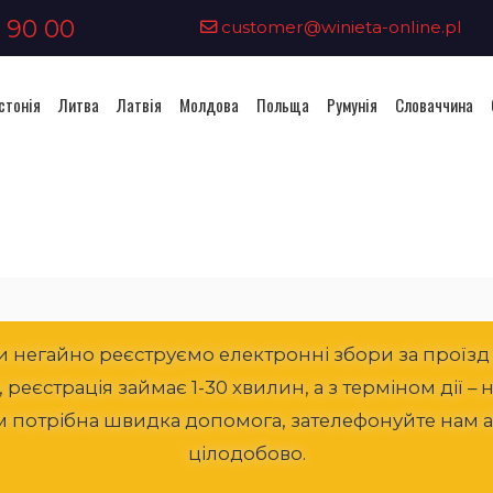
 90 00
customer@winieta-online.pl
стонія
Литва
Латвія
Молдова
Польща
Румунія
Словаччина
Придбання віньєтки - Австрія
негайно реєструємо електронні збори за проїзд в 
еєстрація займає 1-30 хвилин, а з терміном дії – 
м потрібна швидка допомога, зателефонуйте нам аб
цілодобово.