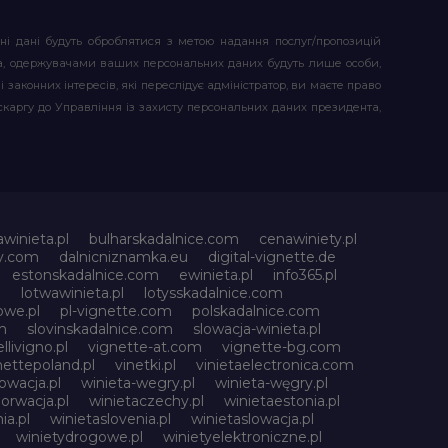
ьні дані будуть оброблятися з метою надання послуг/пропозицій
атора, одержувачами ваших персональних даних будуть лише особи,
 законних інтересів, які переслідує адміністратор, ви маєте право
скаргу до Управління із захисту персональних даних президента,
awinieta.pl
bulharskadalnice.com
cenawiniety.pl
ky.com
dalnicniznamka.eu
digital-vignette.de
estonskadalnice.com
ewinieta.pl
info365.pl
l
lotwawinieta.pl
lotysskadalnice.com
owe.pl
pl-vignette.com
polskadalnice.com
m
slovinskadalnice.com
slowacja-winieta.pl
llivigno.pl
vignette-at.com
vignette-bg.com
nettepoland.pl
vinetki.pl
vinietaelectronica.com
owacja.pl
winieta-wegry.pl
winieta-węgry.pl
orwacja.pl
winietaczechy.pl
winietaestonia.pl
ia.pl
winietaslovenia.pl
winietaslowacja.pl
winietydrogowe.pl
winietyelektroniczne.pl