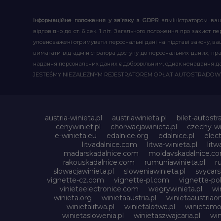
Інформаційне положення у зв’язку з GDPR
адміністратором ваш
відповідно до ст. 6 сек. 1 літ. Загального положення про захис
уповноважені отримувати персональні дані на підставі закону, ваш
вимагати від адміністратора доступу до персональних даних, пр
надання персональних даних є добровільним, однак ненадання д
JESTEŚMY NIEZALEŻNYM REJESTRATOREM OPŁAT AUTOSTRADO
austria-winieta.pl
austriawinieta.pl
bilet-autostr
cenywiniet.pl
chorwacjawinieta.pl
czechy-wi
e-winieta.eu
edalnice.org
edalnice.pl
elec
litvadalnice.com
litwa-winieta.pl
litw
madarskadalnice.com
moldavskadalnice.c
rakouskadalnice.com
rumuniawinieta.pl
r
slowacjawinieta.pl
sloweniawinieta.pl
svycar
vignette-cz.com
vignette-pl.com
vignette-pol
vinieteelectronice.com
wegrywinieta.pl
wi
winieta.org
winietaaustria.pl
winietaaustriaon
winietalitwa.pl
winietalotwa.pl
winietamol
winietaslowenia.pl
winietaszwajcaria.pl
win