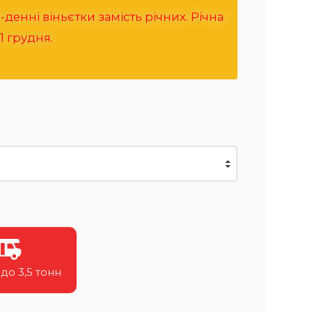
денні віньєтки замість річних. Річна
1 грудня.
до 3,5 тонн