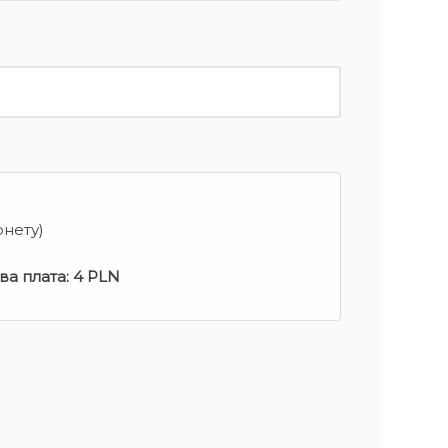
рнету)
ва плата:
4 PLN