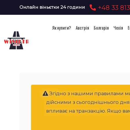
+48 33 813
Онлайн віньєтки 24 години
Як купити?
Австрія
Болгарія
Чехія
Е
Згідно з нашими правилами ми 
дійсними з сьогоднішнього дня, р
впливає на транзакцію. Якщо ва