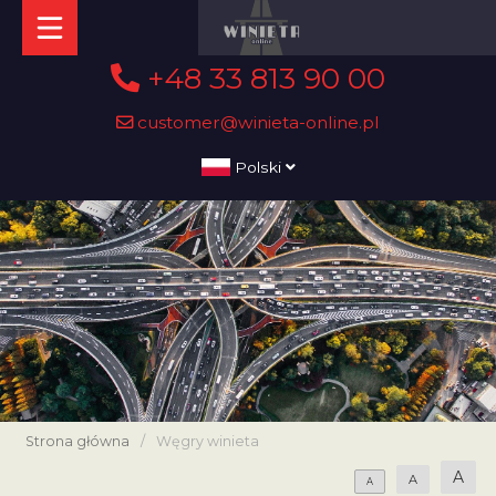
+48 33 813 90 00
customer@winieta-online.pl
Polski
Strona główna
/
Węgry winieta
A
A
A