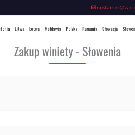
customer@winiet
stonia
Litwa
Łotwa
Mołdawia
Polska
Rumunia
Słowacja
Słowen
Zakup winiety - Słowenia