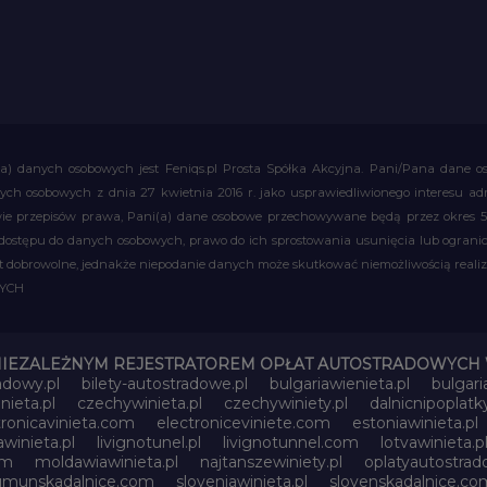
a) danych osobowych jest Feniqs.pl Prosta Spółka Akcyjna. Pani/Pana dane os
 danych osobowych z dnia 27 kwietnia 2016 r. jako usprawiedliwionego interesu 
 przepisów prawa, Pani(a) dane osobowe przechowywane będą przez okres 5 la
 dostępu do danych osobowych, prawo do ich sprostowania usunięcia lub ograni
obrowolne, jednakże niepodanie danych może skutkować niemożliwością realizac
WYCH
NIEZALEŻNYM REJESTRATOREM OPŁAT AUTOSTRADOWYCH 
adowy.pl
bilety-autostradowe.pl
bulgariawienieta.pl
bulgari
nieta.pl
czechywinieta.pl
czechywiniety.pl
dalnicnipoplat
tronicavinieta.com
electroniceviniete.com
estoniawinieta.pl
awinieta.pl
livignotunel.pl
livignotunnel.com
lotvawinieta.p
om
moldawiawinieta.pl
najtanszewiniety.pl
oplatyautostrad
umunskadalnice.com
sloveniawinieta.pl
slovenskadalnice.co