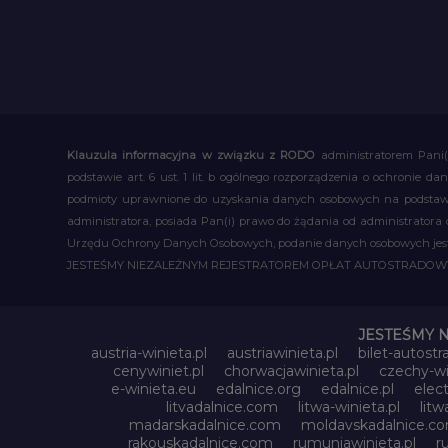
Klauzula informacyjna w związku z RODO
administratorem Pani(
podstawie art. 6 ust. 1 lit. b ogólnego rozporządzenia o ochronie
podmioty uprawnione do uzyskania danych osobowych na podstawie
administratora, posiada Pan(i) prawo do żądania od administratora
Urzędu Ochrony Danych Osobowych, podanie danych osobowych jest d
JESTEŚMY NIEZALEŻNYM REJESTRATOREM OPŁAT AUTOSTRADO
JESTEŚMY 
austria-winieta.pl
austriawinieta.pl
bilet-autostr
cenywiniet.pl
chorwacjawinieta.pl
czechy-wi
e-winieta.eu
edalnice.org
edalnice.pl
elec
litvadalnice.com
litwa-winieta.pl
litw
madarskadalnice.com
moldavskadalnice.c
rakouskadalnice.com
rumuniawinieta.pl
r