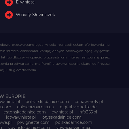
E-winieta
Winiety Słowniczek
obowe przetwarzane będą w celu realizacji usług/ ofertowania na
administratora, odbiorcami Pani(a) danych osobowych będą wyłącznie
t lub dłuższy w oparciu o uzasadniony interes realizowany przez
czenia przetwarzania, ma Pan(i) prawo wniesienia skargi do Prezesa
ji usług /ofertowania.
W EUROPIE:
awinieta.pl
bulharskadalnice.com
cenawiniety.pl
ky.com
dalnicniznamka.eu
digital-vignette.de
estonskadalnice.com
ewinieta.pl
info365.pl
l
lotwawinieta.pl
lotysskadalnice.com
owe.pl
pl-vignette.com
polskadalnice.com
m
slovinskadalnice.com
slowacja-winieta.pl