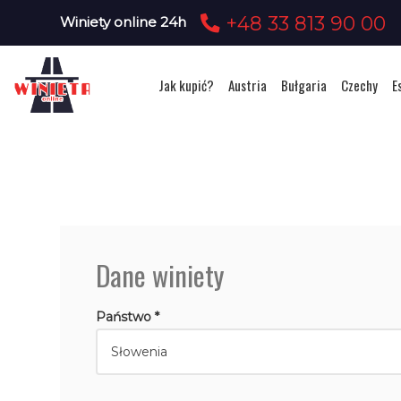
+48 33 813 90 00
Winiety online 24h
Jak kupić?
Austria
Bułgaria
Czechy
E
Dane winiety
Państwo *