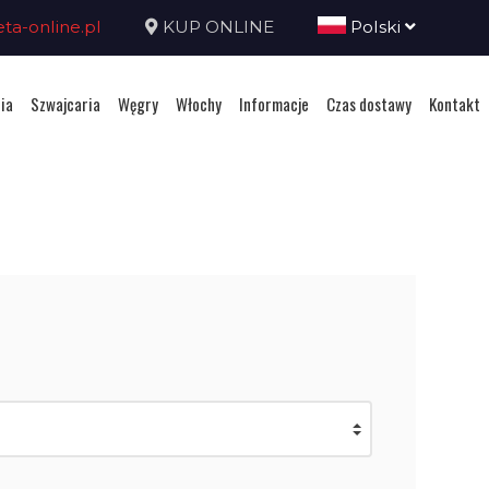
a-online.pl
KUP ONLINE
Polski
ia
Szwajcaria
Węgry
Włochy
Informacje
Czas dostawy
Kontakt