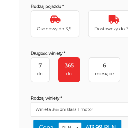
Rodzaj pojazdu *
Osobowy do 3,5t
Dostawczy do 3
Długość winiety *
7
365
6
dni
dni
miesiące
Rodzaj winiety *
Cena:
413.99 PLN